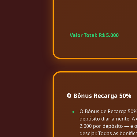
Valor Total: R$ 5.000
🔄 Bônus Recarga 50%
O Bônus de Recarga 50%
depósito diariamente. A 
2.000 por depósito — e 
desejar. Todas as bonifi