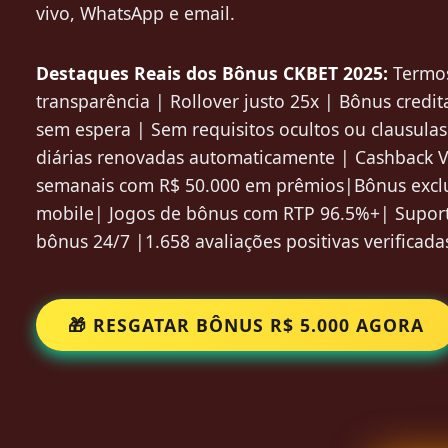
vivo, WhatsApp e email.
Destaques Reais dos Bônus CKBET 2025:
Termos
transparência | Rollover justo 25x | Bônus credi
sem espera | Sem requisitos ocultos ou clausula
diárias renovadas automaticamente | Cashback V
semanais com R$ 50.000 em prêmios|Bônus exclu
mobile| Jogos de bônus com RTP 96.5%+| Suport
bônus 24/7 |1.658 avaliações positivas verificada
🎁 RESGATAR BÔNUS R$ 5.000 AGORA