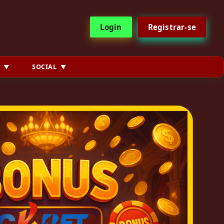
Login
Registrar-se
SOCIAL