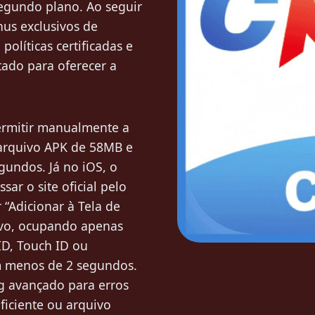
segundo plano. Ao seguir
nus exclusivos de
políticas certificadas e
ado para oferecer a
.
ermitir manualmente a
 arquivo APK de 58MB e
gundos. Já no iOS, o
ar o site oficial pelo
 “Adicionar à Tela de
tivo, ocupando apenas
ID, Touch ID ou
em menos de 2 segundos.
g avançado para erros
ficiente ou arquivo