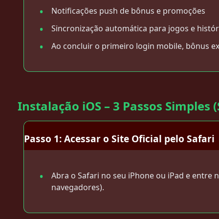
Notificações push de bônus e promoções
Sincronização automática para jogos e histór
Ao concluir o primeiro login mobile, bônus 
Instalação iOS – 3 Passos Simples 
Passo 1: Acessar o Site Oficial pelo Safari
Abra o Safari no seu iPhone ou iPad e entre 
navegadores).