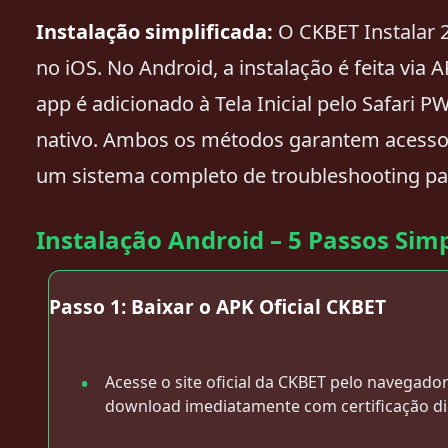
Instalação simplificada:
O CKBET Instalar 2
no iOS. No Android, a instalação é feita via
app é adicionado à Tela Inicial pelo Safar
nativo. Ambos os métodos garantem acesso o
um sistema completo de troubleshooting par
Instalação Android – 5 Passos Sim
Passo 1: Baixar o APK Oficial CKBET
Acesse o site oficial da CKBET pelo navegado
download imediatamente com certificação dig