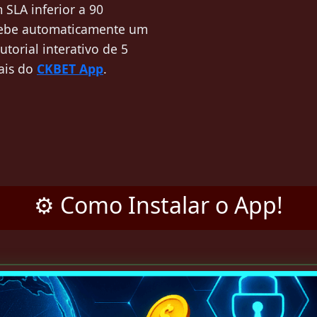
 SLA inferior a 90
ecebe automaticamente um
torial interativo de 5
ais do
CKBET App
.
⚙️ Como Instalar o App!