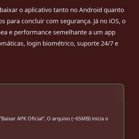
aixar o aplicativo tanto no Android quanto
tos para concluir com segurança. Já no iOS, o
tânea e performance semelhante a um app
áticas, login biométrico, suporte 24/7 e
aixar APK Oficial”. O arquivo (~65MB) inicia o