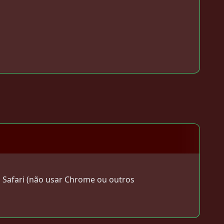
o Safari (não usar Chrome ou outros