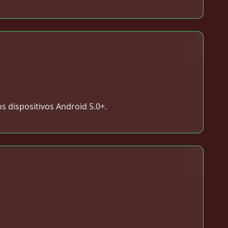
 dispositivos Android 5.0+.