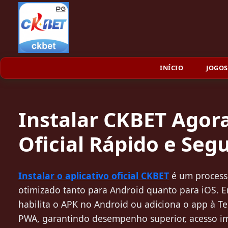
INÍCIO
JOGOS
Instalar CKBET Agor
Oficial Rápido e Seg
Instalar o aplicativo oficial CKBET
é um process
otimizado tanto para Android quanto para iOS. 
habilita o APK no Android ou adiciona o app à Tel
PWA, garantindo desempenho superior, acesso im