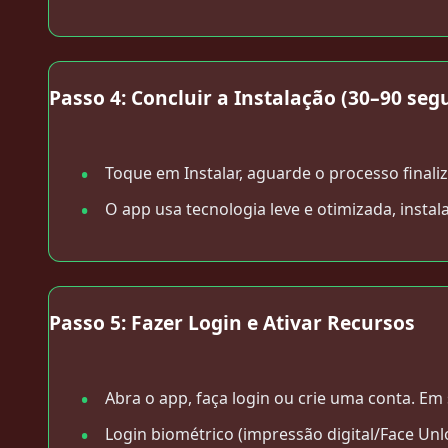
Passo 4: Concluir a Instalação (30–90 se
Toque em Instalar, aguarde o processo finaliz
O app usa tecnologia leve e otimizada, inst
Passo 5: Fazer Login e Ativar Recursos
Abra o app, faça login ou crie uma conta. Em 
Login biométrico (impressão digital/Face Unl